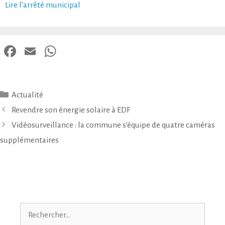
Lire l’arrêté municipal
Fa
E
W
ce
m
ha
bo
ail
ts
Actualité
ok
A
Revendre son énergie solaire à EDF
p
Vidéosurveillance : la commune s’équipe de quatre caméras
p
supplémentaires