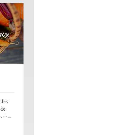
 des
 de
vrir …