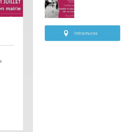
Intramuros
e