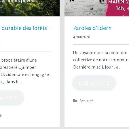
 durable des forêts
Paroles d’Edern
4 mai 2026
6
Un voyage dans la mémoire
collective de notre commun
 propriétaire d’une
Dernière mise à jour : 4 …
forestière Quimper
 Occidentale est engagée
23 dans le …
LIRE LA SUITE
LA SUITE
Actualité
té