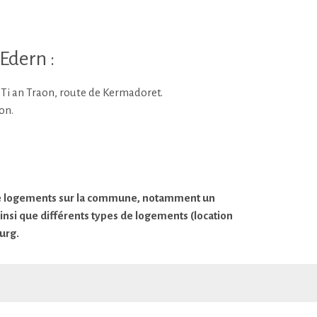
Edern :
l Ti an Traon, route de Kermadoret.
on.
 de logements sur la commune, notamment un
nsi que différents types de logements (location
ourg.