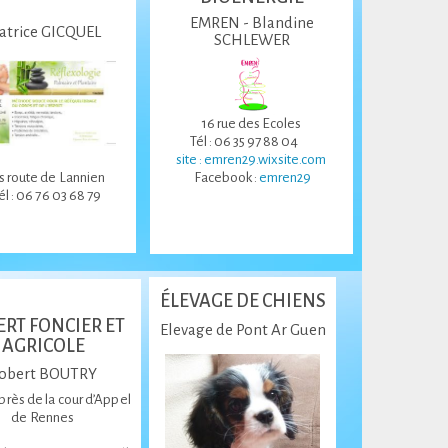
EMREN - Blandine
atrice GICQUEL
SCHLEWER
16 rue des Ecoles
Tél : 06 35 97 88 04
site : emren29.wixsite.com
is route de Lannien
Facebook :
emren29
él : 06 76 03 68 79
ÉLEVAGE DE CHIENS
ERT FONCIER ET
Elevage de Pont Ar Guen
AGRICOLE
obert BOUTRY
près de la cour d’Appel
de Rennes