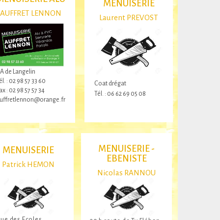
MENUISERIE
AUFFRET LENNON
Laurent PREVOST
A de Langelin
él. : 02 98 57 33 60
Coat drégat
ax : 02 98 57 57 34
Tél. : 06 62 69 05 08
uffretlennon@orange.fr
MENUISERIE -
MENUISERIE
EBENISTE
Patrick HEMON
Nicolas RANNOU
rue des Ecoles