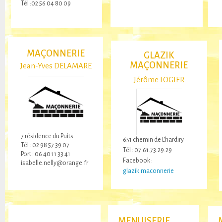
Tél :02 56 04 80 09
MAÇONNERIE
GLAZIK
MAÇONNERIE
Jean-Yves DELAMARE
Jérôme LOGIER
7 résidence du Puits
651 chemin de L’hardiry
Tél : 02 98 57 39 07
Tél : 07.61.73.29.29
Port : 06 40 11 33 41
Facebook :
isabelle.nelly@orange.fr
glazik.maconnerie
MENUISERIE