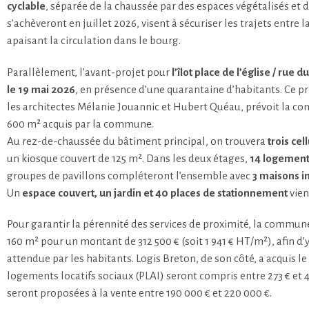
cyclable
, séparée de la chaussée par des espaces végétalisés et
s’achèveront en juillet 2026, visent à sécuriser les trajets entre la
apaisant la circulation dans le bourg.
Parallèlement, l’avant-projet pour
l’îlot place de l’église / rue d
le 19 mai 2026
, en présence d’une quarantaine d’habitants. Ce pr
les architectes Mélanie Jouannic et Hubert Quéau, prévoit la con
600 m² acquis par la commune.
Au rez-de-chaussée du bâtiment principal, on trouvera
trois ce
un kiosque couvert de 125 m². Dans les deux étages,
14 logemen
groupes de pavillons compléteront l’ensemble avec
3 maisons in
Un
espace couvert, un jardin et 40 places de stationnement
vien
Pour garantir la pérennité des services de proximité, la commun
160 m² pour un montant de 312 500 € (soit 1 941 € HT/m²), afin d
attendue par les habitants. Logis Breton, de son côté, a acquis le
logements locatifs sociaux (PLAI) seront compris entre 273 € et 4
seront proposées à la vente entre 190 000 € et 220 000 €.