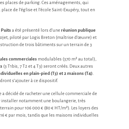
 des places de parking. Ces aménagements, qui
 place de l’église et l’école Saint-Exupéry, tout en
u Puits
a été présenté lors d’une
réunion publique
ojet, piloté par Logis Breton (maîtrise d’œuvre) et
struction de trois bâtiments sur un terrain de 3
llules commerciales
modulables (370 m² au total),
ts
(3 T1bis, 7 T2 et 4 T3) seront créés. Deux autres
dividuelles en plain-pied (T3) et 2 maisons (T4)
.
dront s’ajouter à ce dispositif.
e a décidé de racheter une cellule commerciale de
’y installer notamment une boulangerie, très
 terrain pour 106 000 € (80 € HT/m²). Les loyers des
16 € par mois, tandis que les maisons individuelles