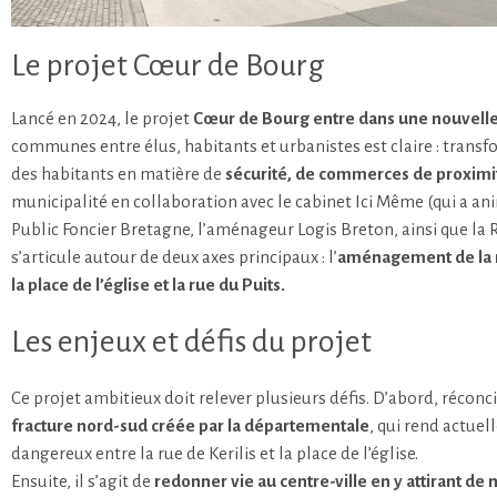
Le projet Cœur de Bourg
Lancé en 2024, le projet
Cœur de Bourg entre dans une nouvell
communes entre élus, habitants et urbanistes est claire : transf
des habitants en matière de
sécurité, de commerces de proximit
municipalité en collaboration avec le cabinet Ici Même (qui a an
Public Foncier Bretagne, l’aménageur Logis Breton, ainsi que la
s’articule autour de deux axes principaux : l’
aménagement de la ru
la place de l’église et la rue du Puits.
Les enjeux et défis du projet
Ce projet ambitieux doit relever plusieurs défis. D’abord, réconc
fracture nord-sud créée par la départementale
, qui rend actue
dangereux entre la rue de Kerilis et la place de l’église.
Ensuite, il s’agit de
redonner vie au centre-ville en y attirant d